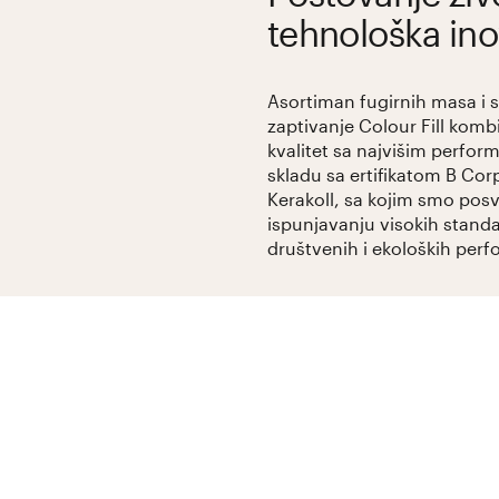
tehnološka ino
Asortiman fugirnih masa i 
zaptivanje Colour Fill komb
kvalitet sa najvišim perfo
skladu sa ertifikatom B Co
Kerakoll, sa kojim smo posv
ispunjavanju visokih stand
društvenih i ekoloških perf