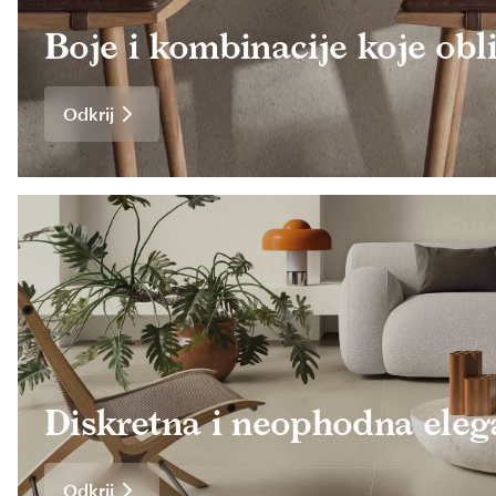
Boje i kombinacije koje obl
Odkrij
Diskretna i neophodna eleg
Odkrij