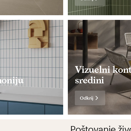
Vizuelni kont
moniju
sredini
Odkrij
Poštovanje živ