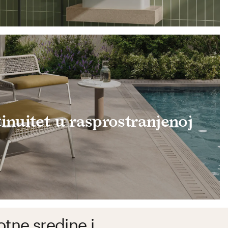
inuitet u rasprostranjenoj
otne sredine i