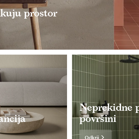
ikuju prostor
Neprekidne p
ancija
površini
Odkrij