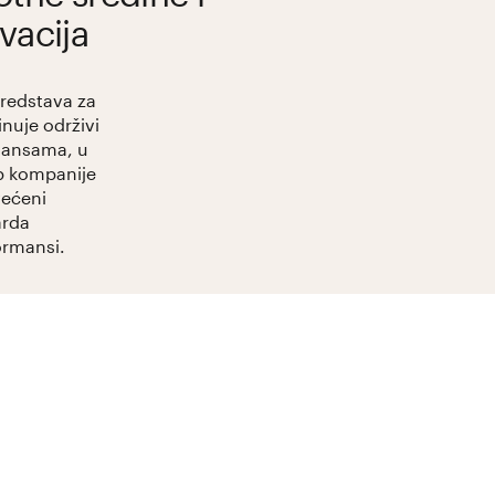
vacija
sredstava za
inuje održivi
rmansama, u
rp kompanije
ećeni
arda
ormansi.