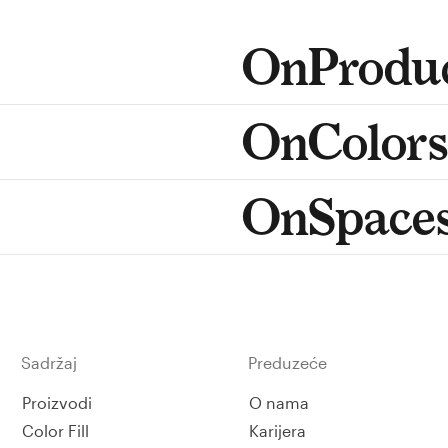
OnProduc
OnColors
OnSpace
Sadržaj
Preduzeće
Proizvodi
O nama
Color Fill
Karijera